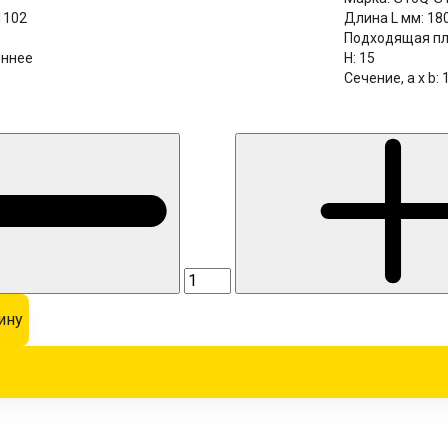
1102
Длина L мм:
18
Подходящая пл
еннее
H:
15
Сечение, a x b:
ину