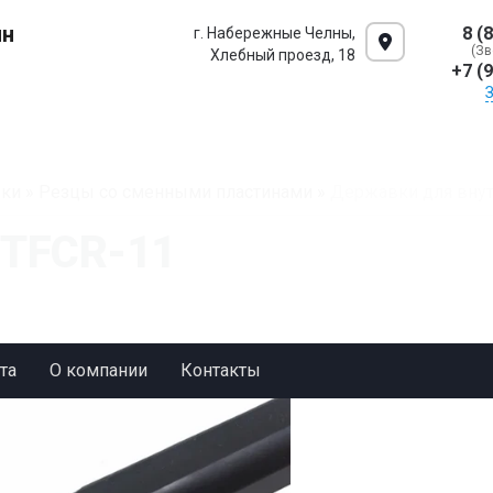
ин
8 (
г. Набережные Челны,
(Зв
Хлебный проезд, 18
+7 (
ки
»
Резцы со сменными пластинами
»
Державки для внут
STFCR-11
та
О компании
Контакты