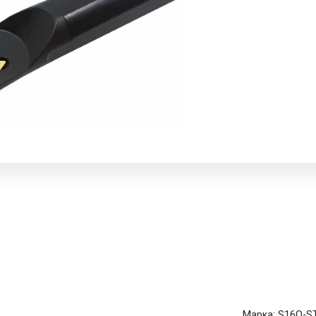
Марка:
S16Q-S