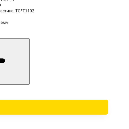
0
астина:
TC*T1102
16мм