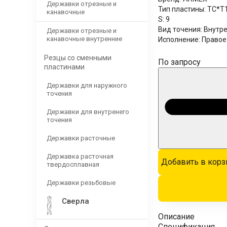
Державки отрезные и
Тип пластины:
TC*T
канавочные
S:
9
Вид точения:
Внутр
Державки отрезные и
канавочные внутренние
Исполнение:
Правое
Резцы со сменными
По запросу
пластинами
Державки для наружного
точения
Державки для внутренего
точения
Державки расточные
Державка расточная
Добавить в корз
твердосплавная
Державки резьбовые
Сверла
Описание
Спецификация