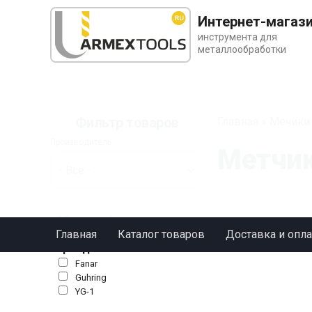
Интернет-магаз
инструмента для
металлообработки
Фильтр товаров
Главная
»
Мечики
Производитель:
Метчик
Сбросить фильтр
Главная
Каталог товаров
Доставка и опла
Бренд
Fanar
Guhring
YG-1