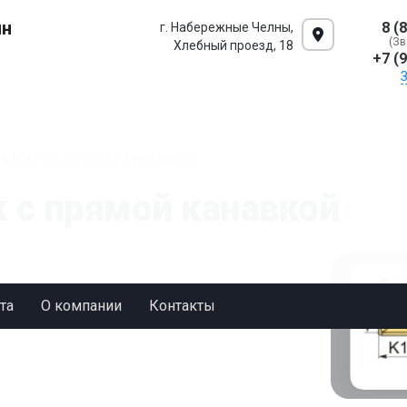
ин
8 (
г. Набережные Челны,
(Зв
Хлебный проезд, 18
+7 (
»
Метчик с прямой канавкой
 с прямой канавкой
та
О компании
Контакты