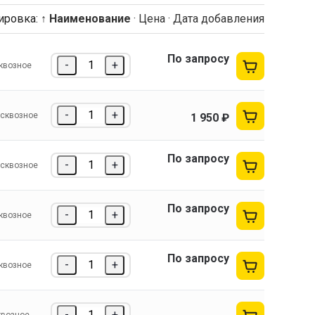
ировка:
↑ Наименование
·
Цена
·
Дата добавления
По запросу
-
+
квозное
-
+
сквозное
1 950 ₽
По запросу
-
+
сквозное
По запросу
-
+
квозное
По запросу
-
+
квозное
-
+
квозное