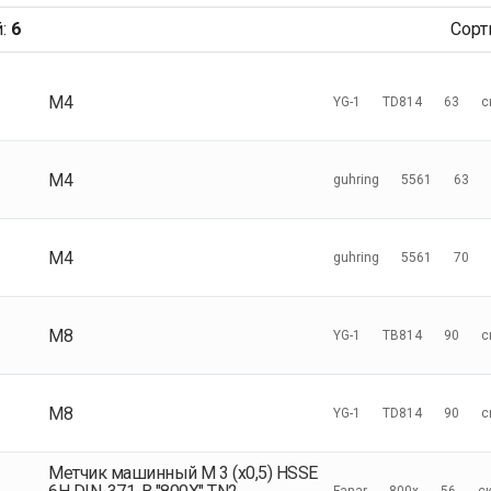
й
:
6
Сорт
M4
YG-1
TD814
63
с
M4
guhring
5561
63
M4
guhring
5561
70
M8
YG-1
TB814
90
с
M8
YG-1
TD814
90
с
Метчик машинный М 3 (х0,5) HSSE
Fanar
800x
56
с