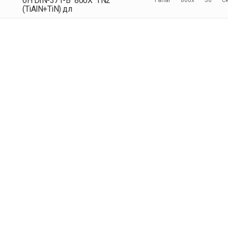
6H DIN-371-B "800X" TN2
(TiAlN+TiN) дл