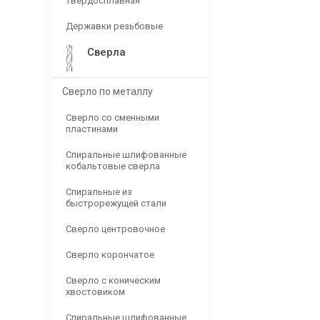
твердосплавная
Державки резьбовые
Сверла
Сверло по металлу
Сверло со сменными
пластинами
Спиральные шлифованные
кобальтовые сверла
Спиральные из
быстрорежущей стали
Сверло центровочное
Сверло корончатое
Сверло с коническим
хвостовиком
Спиральные шлифованные