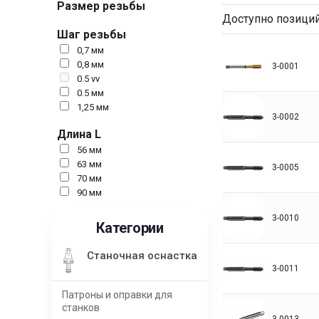
Размер резьбы
Доступно позици
Шаг резьбы
0,7 мм
0,8 мм
3-0001
0.5 vv
0.5 мм
1,25 мм
3-0002
Длина L
56 мм
63 мм
3-0005
70 мм
90 мм
3-0010
Категории
Станочная оснастка
3-0011
Патроны и оправки для
станков
3-0013