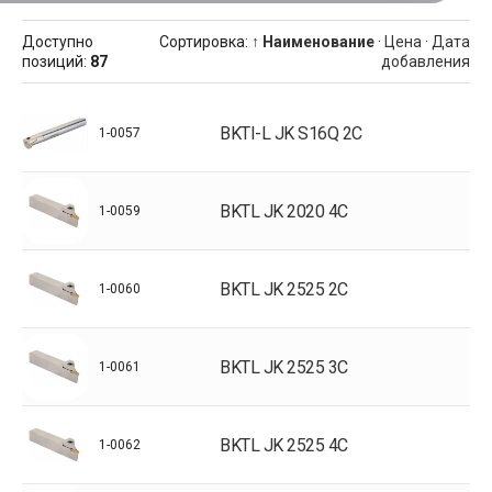
Доступно
Сортировка:
↑ Наименование
·
Цена
·
Дата
позиций
:
87
добавления
BKTI-L JK S16Q 2C
1-0057
BKTL JK 2020 4C
1-0059
BKTL JK 2525 2C
1-0060
BKTL JK 2525 3C
1-0061
BKTL JK 2525 4C
1-0062