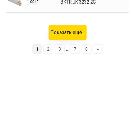
BKTR JK 3232 2С
1-0042
Показать ещё...
...
1
2
3
7
8
»