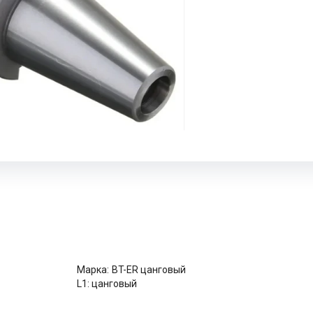
Марка:
BT-ER цанговый
L1:
цанговый