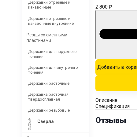
Державки отрезные и
2 800 ₽
канавочные
Державки отрезные и
канавочные внутренние
Резцы со сменными
пластинами
Державки для наружного
точения
Добавить в корз
Державки для внутренего
точения
Державки расточные
Державка расточная
твердосплавная
Описание
Спецификация
Державки резьбовые
Отзывы
Сверла