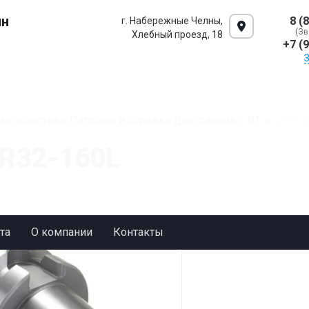
ин
8 (
г. Набережные Челны,
(Зв
Хлебный проезд, 18
+7 (
ая оснастка
»
Патроны и оправки для станков
»
BT
»
Цангов
R32-160L
та
О компании
Контакты