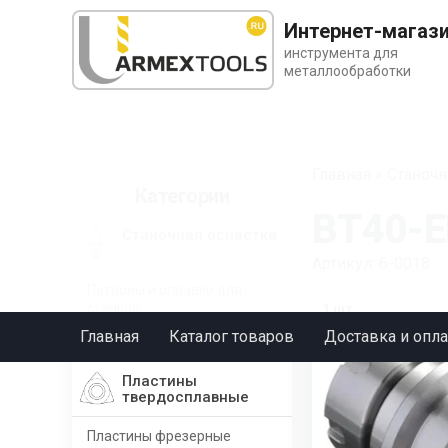
Интернет-магаз
инструмента для
металлообработки
Главная
»
Станочн
Категории
BT40-E
Станочная оснастка
Артикул: 6-0018
Патроны и оправки для
станков
1 шт.
Главная
Каталог товаров
Доставка и опла
BT
Пластины
твердосплавные
Пластины фрезерные