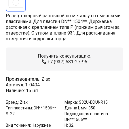
Резец токарный расточной по металлу со сменными
пластинами. Для пластин DN** 1504**. Державка
расточная с креплением типа P (прижим рычагом за
отверстие). С углом в плане 93°. Для растачивания
отверстия и подрезки торца
Получить консультацию:
+7 (937) 581-27-96
Производитель:
Ziax
Артикул:
1-0404
Наличие:
15 шт
Бренд:
Ziax
Марка:
S32U-DDUNR15
Тип пластины:
DN**1506**
Длина L мм:
350
S:
22
Подходящая пластина:
DN**1506**
Вид точения:
Наружнее
H:
32