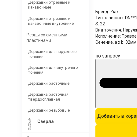
Державки отрезные и
канавочные
Бренд:
Ziax
Тип пластины:
DN**1
Державки отрезные и
канавочные внутренние
S:
22
Вид точения:
Наруж
Резцы со сменными
Исполнение:
Правое
пластинами
Сечение, a x b:
32мм
Державки для наружного
по запросу
точения
Державки для внутренего
точения
Державки расточные
Державка расточная
твердосплавная
Державки резьбовые
Добавить в корз
Сверла