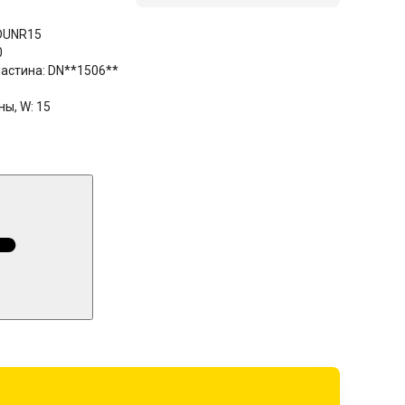
DUNR15
0
астина:
DN**1506**
ны, W:
15