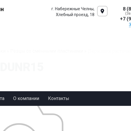
ин
8 (
г. Набережные Челны,
(Зв
Хлебный проезд, 18
+7 (
ки
»
Резцы со сменными пластинами
»
Державки расточн
DDUNR15
та
О компании
Контакты