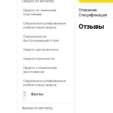
Сверло по металлу
Описание
Сверло со сменными
пластинами
Спецификация
Спиральные шлифованные
Отзывы
кобальтовые сверла
Спиральные из
быстрорежущей стали
Сверло центровочное
Сверло корончатое
Сверло с коническим
хвостовиком
Спиральные шлифованные
кобальтовые сверла
Фрезы
Фрезы по металлу