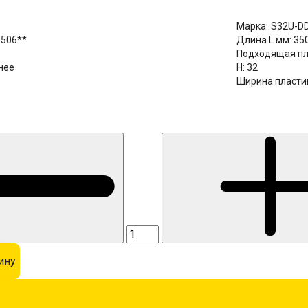
Марка:
S32U-D
506**
Длина L мм:
35
Подходящая пл
нее
H:
32
Ширина пласти
ину