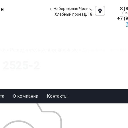
ин
8 (
г. Набережные Челны,
(Зв
Хлебный проезд, 18
+7 (
ки
»
Резцы отрезные и канавочные
»
Державки отрезные 
 2525-2
та
О компании
Контакты