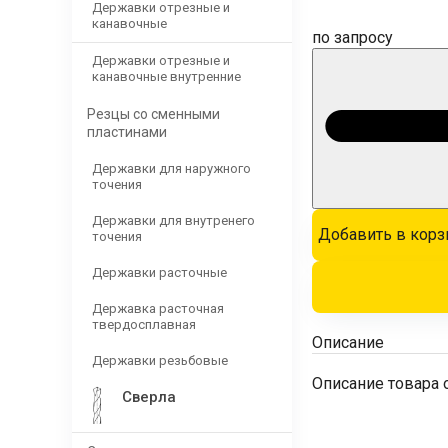
Державки отрезные и
канавочные
по запросу
Державки отрезные и
канавочные внутренние
Резцы со сменными
пластинами
Державки для наружного
точения
Державки для внутренего
Добавить в корз
точения
Державки расточные
Державка расточная
твердосплавная
Описание
Державки резьбовые
Описание товара 
Сверла