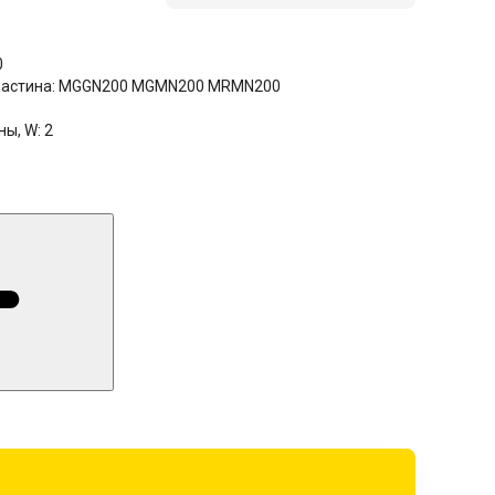
0
астина:
MGGN200 MGMN200 MRMN200
ны, W:
2