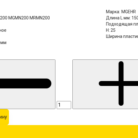
Марка:
MGEHR
200 MGMN200 MRMN200
Длина L мм:
15
Подходящая пл
ное
H:
25
Ширина пласти
5мм
ину