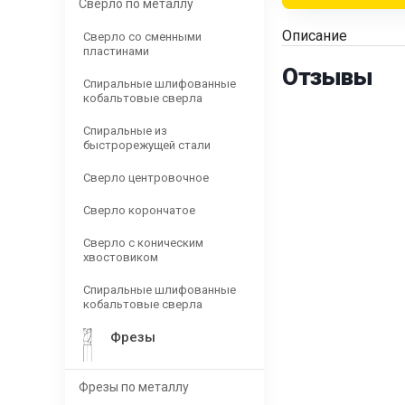
Сверло по металлу
Описание
Сверло со сменными
пластинами
Отзывы
Спиральные шлифованные
кобальтовые сверла
Спиральные из
быстрорежущей стали
Сверло центровочное
Сверло корончатое
Сверло с коническим
хвостовиком
Спиральные шлифованные
кобальтовые сверла
Фрезы
Фрезы по металлу