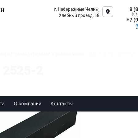
ин
8 (
г. Набережные Челны,
(Зв
Хлебный проезд, 18
+7 (
ки
»
Резцы отрезные и канавочные
»
Державки отрезные 
 2525-2
та
О компании
Контакты