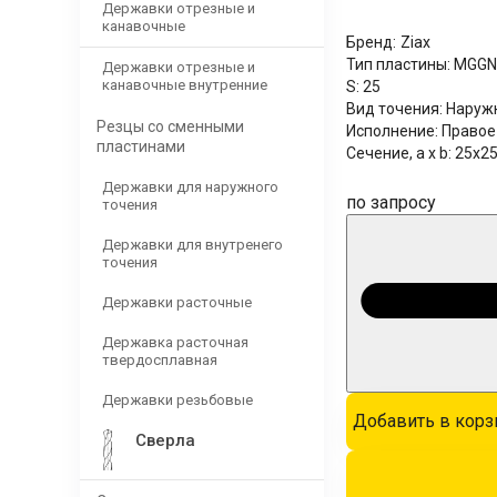
Державки отрезные и
канавочные
Бренд:
Ziax
Тип пластины:
MGGN
Державки отрезные и
канавочные внутренние
S:
25
Вид точения:
Наруж
Резцы со сменными
Исполнение:
Правое
пластинами
Сечение, a x b:
25x2
Державки для наружного
по запросу
точения
Державки для внутренего
точения
Державки расточные
Державка расточная
твердосплавная
Державки резьбовые
Добавить в корз
Сверла