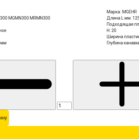
Марка:
MGEHR
300 MGMN300 MRMN300
Длина L мм:
12
Подходящая пл
ное
H:
20
Ширина пласти
0мм
Глубина канавки
ину