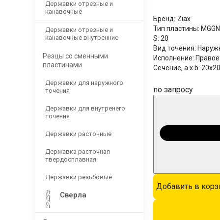
Державки отрезные и
канавочные
Бренд:
Ziax
Тип пластины:
MGGN
Державки отрезные и
канавочные внутренние
S:
20
Вид точения:
Наруж
Резцы со сменными
Исполнение:
Правое
пластинами
Сечение, a x b:
20x2
Державки для наружного
по запросу
точения
Державки для внутренего
точения
Державки расточные
Державка расточная
твердосплавная
Державки резьбовые
Добавить в корз
Сверла