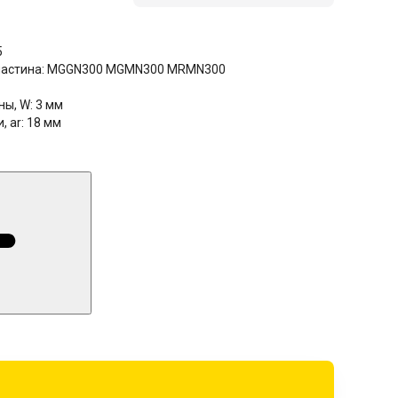
5
астина:
MGGN300 MGMN300 MRMN300
ны, W:
3 мм
, ar:
18 мм