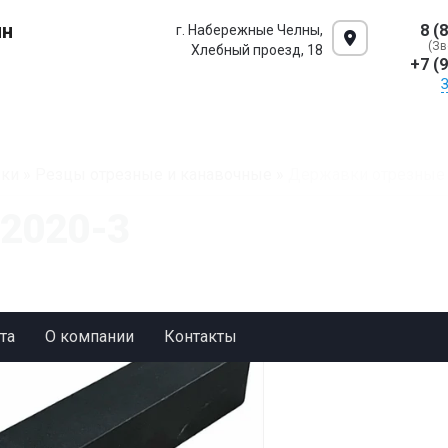
ин
8 (
г. Набережные Челны,
(Зв
Хлебный проезд, 18
+7 (
ки
»
Резцы отрезные и канавочные
»
Державки отрезные 
2020-3
та
О компании
Контакты