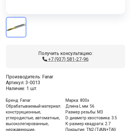
Получить консультацию:
+7 (937) 581-27-96
Производитель:
Fanar
Артикул:
3-0013
Наличие:
1 шт.
Бренд:
Fanar
Марка:
800x
Обрабатываемый материал:
Длина L мм:
56
конструкционные,
Размер резьбы:
М3
углеродистые, автоматные,
D-диаметр хвостовика:
3.5
высоколегированные,
К-размер квадрата:
2.7
нержавеющие,
Покрытие:
TN2 (TiAlN+TiN)