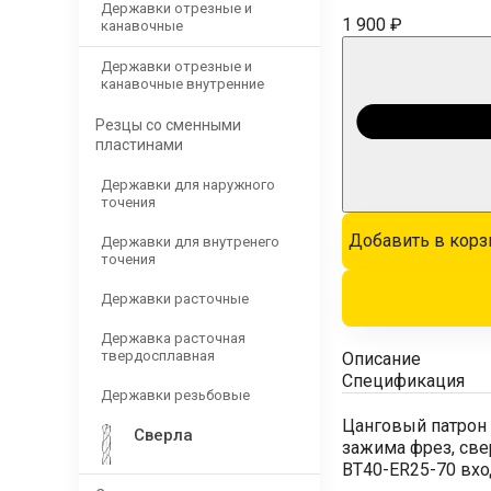
Державки отрезные и
1 900 ₽
канавочные
Державки отрезные и
канавочные внутренние
Резцы со сменными
пластинами
Державки для наружного
точения
Добавить в корз
Державки для внутренего
точения
Державки расточные
Державка расточная
твердосплавная
Описание
Спецификация
Державки резьбовые
Цанговый патрон 
Сверла
зажима фрез, све
BT40-ER25-70 вхо