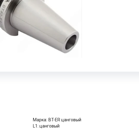
Марка:
BT-ER цанговый
L1:
цанговый