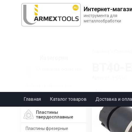
Интернет-магаз
инструмента для
металлообработки
Главная
»
Станочн
Категории
BT40-E
Станочная оснастка
Артикул: 6-0010
Патроны и оправки для
станков
4 шт.
Главная
Каталог товаров
Доставка и опла
BT
Пластины
твердосплавные
Пластины фрезерные