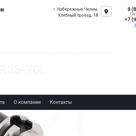
ин
8 (
г. Набережные Челны,
(Зв
Хлебный проезд, 18
+7 (
ая оснастка
»
Патроны и оправки для станков
»
BT
»
Цангов
R25-70L
та
О компании
Контакты