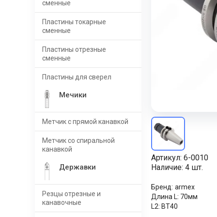
сменные
Пластины токарные
сменные
Пластины отрезные
сменные
Пластины для сверел
Мечики
Метчик с прямой канавкой
Метчик со спиральной
канавкой
Артикул:
6-0010
Державки
Наличие:
4 шт.
Бренд:
armex
Резцы отрезные и
Длина L:
70мм
канавочные
L2:
BT40