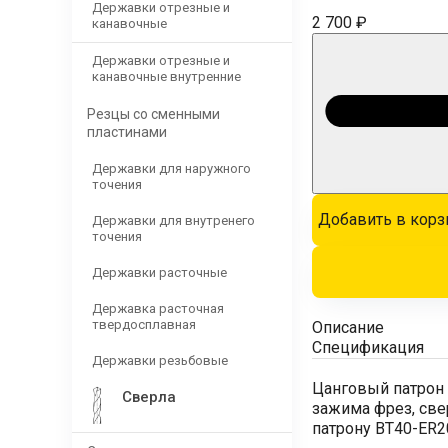
Державки отрезные и
2 700 ₽
канавочные
Державки отрезные и
канавочные внутренние
Резцы со сменными
пластинами
Державки для наружного
точения
Добавить в корз
Державки для внутренего
точения
Державки расточные
Державка расточная
твердосплавная
Описание
Спецификация
Державки резьбовые
Цанговый патрон 
Сверла
зажима фрез, све
патрону BT40-ER20