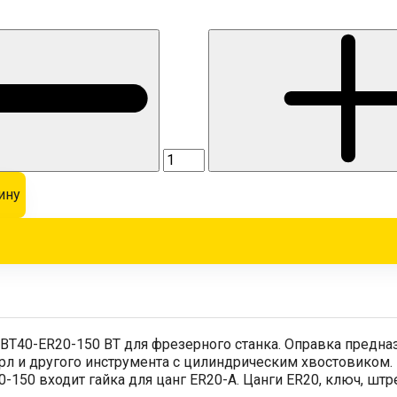
ину
BT40-ER20-150 BT для фрезерного станка. Оправка предназн
рл и другого инструмента с цилиндрическим хвостовиком.
-150 входит гайка для цанг ER20-A. Цанги ER20, ключ, штр