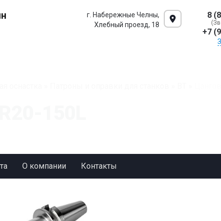
ин
8 (
г. Набережные Челны,
(Зв
Хлебный проезд, 18
+7 (
ая оснастка
»
Патроны и оправки для станков
»
BT
»
Цангов
R20-150L
та
О компании
Контакты