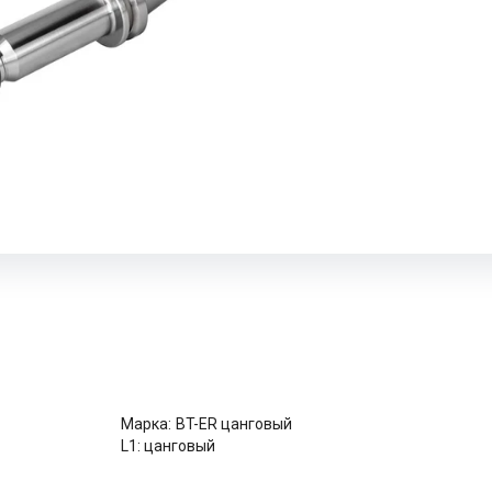
Марка:
BT-ER цанговый
L1:
цанговый