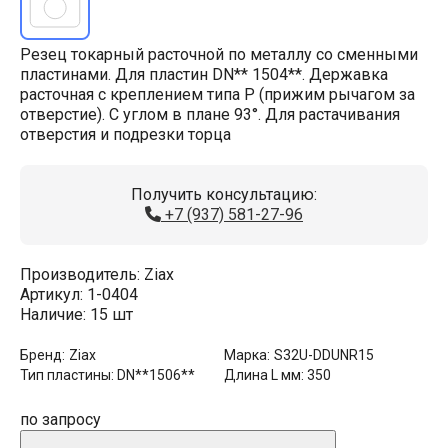
Резец токарный расточной по металлу со сменными
пластинами. Для пластин DN** 1504**. Державка
расточная с креплением типа P (прижим рычагом за
отверстие). С углом в плане 93°. Для растачивания
отверстия и подрезки торца
Получить консультацию:
+7 (937) 581-27-96
Производитель:
Ziax
Артикул:
1-0404
Наличие:
15 шт
Бренд:
Ziax
Марка:
S32U-DDUNR15
Тип пластины:
DN**1506**
Длина L мм:
350
по запросу