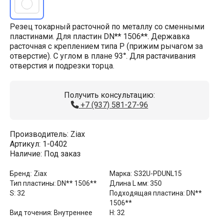
Резец токарный расточной по металлу со сменными
пластинами. Для пластин DN** 1506**. Державка
расточная с креплением типа P (прижим рычагом за
отверстие). С углом в плане 93°. Для растачивания
отверстия и подрезки торца.
Получить консультацию:
+7 (937) 581-27-96
Производитель:
Ziax
Артикул:
1-0402
Наличие:
Под заказ
Бренд:
Ziax
Марка:
S32U-PDUNL15
Тип пластины:
DN** 1506**
Длина L мм:
350
S:
32
Подходящая пластина:
DN**
1506**
Вид точения:
Внутреннее
H:
32