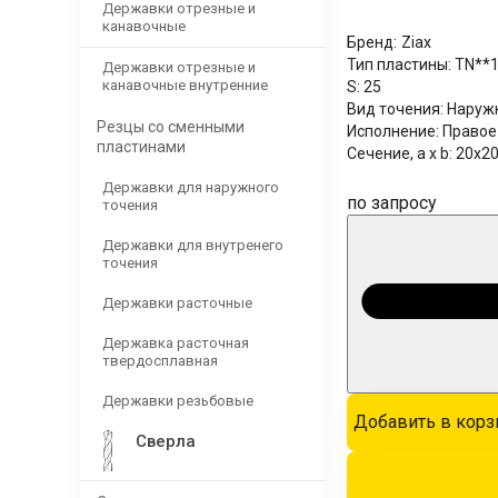
Державки отрезные и
канавочные
Бренд:
Ziax
Тип пластины:
TN**1
Державки отрезные и
канавочные внутренние
S:
25
Вид точения:
Наруж
Резцы со сменными
Исполнение:
Правое
пластинами
Сечение, a x b:
20x2
Державки для наружного
по запросу
точения
Державки для внутренего
точения
Державки расточные
Державка расточная
твердосплавная
Державки резьбовые
Добавить в корз
Сверла