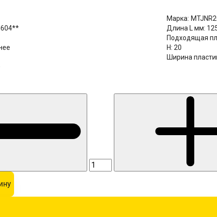
Марка:
MTJNR2
604**
Длина L мм:
12
Подходящая пл
нее
H:
20
Ширина пласти
0
ину