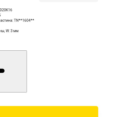
020K16
5
астина:
TN**1604**
ны, W:
3 мм