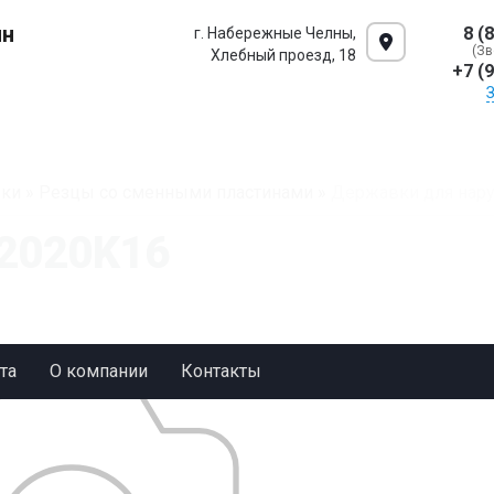
ин
8 (
г. Набережные Челны,
(Зв
Хлебный проезд, 18
+7 (
ки
»
Резцы со сменными пластинами
»
Державки для нару
2020K16
та
О компании
Контакты