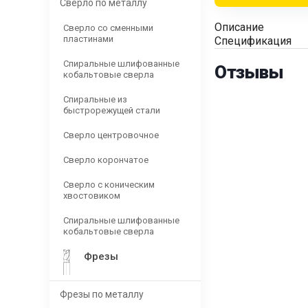
Сверло по металлу
Описание
Сверло со сменными
пластинами
Спецификация
Спиральные шлифованные
Отзывы
кобальтовые сверла
Спиральные из
быстрорежущей стали
Сверло центровочное
Сверло корончатое
Сверло с коническим
хвостовиком
Спиральные шлифованные
кобальтовые сверла
Фрезы
Фрезы по металлу