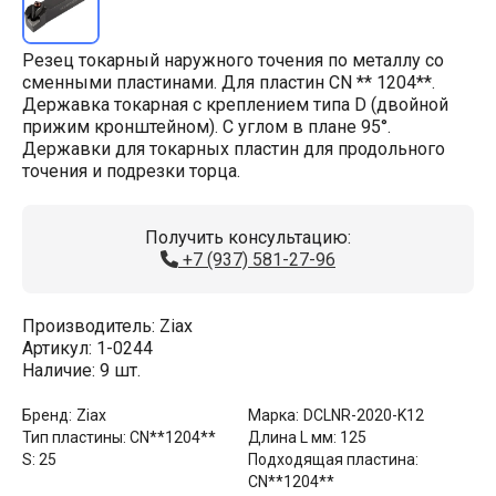
Резец токарный наружного точения по металлу со
сменными пластинами. Для пластин CN ** 1204**.
Державка токарная с креплением типа D (двойной
прижим кронштейном). С углом в плане 95°.
Державки для токарных пластин для продольного
точения и подрезки торца.
Получить консультацию:
+7 (937) 581-27-96
Производитель:
Ziax
Артикул:
1-0244
Наличие:
9 шт.
Бренд:
Ziax
Марка:
DCLNR-2020-K12
Тип пластины:
CN**1204**
Длина L мм:
125
S:
25
Подходящая пластина:
CN**1204**