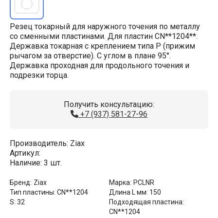
Резец токарный для наружного точения по металлу
со сменными пластинами. Для пластин CN**1204**.
Державка токарная с креплением типа P (прижим
рычагом за отверстие). С углом в плане 95°.
Державка проходная для продольного точения и
подрезки торца.
Получить консультацию:
+7 (937) 581-27-96
Производитель:
Ziax
Артикул:
Наличие:
3 шт.
Бренд:
Ziax
Марка:
PCLNR
Тип пластины:
CN**1204
Длина L мм:
150
S:
32
Подходящая пластина:
CN**1204