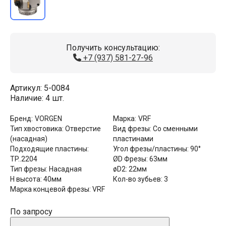
Получить консультацию:
+7 (937) 581-27-96
Артикул:
5-0084
Наличие:
4 шт.
Бренд:
VORGEN
Марка:
VRF
Тип хвостовика:
Отверстие
Вид фрезы:
Со сменными
(насадная)
пластинами
Подходящие пластины:
Угол фрезы/пластины:
90°
TP..2204
ØD Фрезы:
63мм
Тип фрезы:
Насадная
øD2:
22мм
Н высота:
40мм
Кол-во зубьев:
3
Марка концевой фрезы:
VRF
По запросу