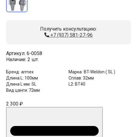
Получить консультацию:
+7 (937) 581-27-96
Артикул:
6-0058
Наличие:
2 шт.
Бренд:
armex
Марка:
BT-Weldon ( SL )
Длина L:
100мм
Сплав:
32мм
Длина L мм:
SL
L2:
BT40
Вид цанги:
72мм
2 300 ₽