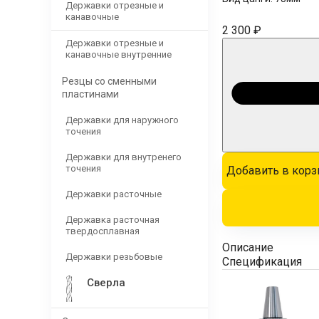
Державки отрезные и
канавочные
2 300 ₽
Державки отрезные и
канавочные внутренние
Резцы со сменными
пластинами
Державки для наружного
точения
Державки для внутренего
точения
Добавить в корз
Державки расточные
Державка расточная
твердосплавная
Описание
Державки резьбовые
Спецификация
Сверла