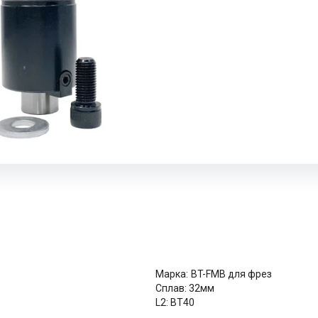
Марка:
BT-FMB для фрез
Сплав:
32мм
L2:
BT40