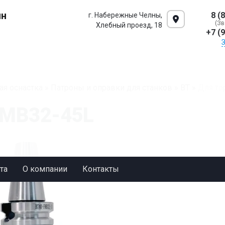
ин
8 (
г. Набережные Челны,
(Зв
Хлебный проезд, 18
+7 (
ая оснастка
»
Патроны и оправки для станков
»
BT
»
Для то
FMB32-45L
та
О компании
Контакты