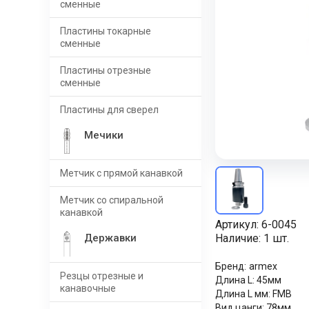
сменные
Пластины токарные
сменные
Пластины отрезные
сменные
Пластины для сверел
Мечики
Метчик с прямой канавкой
Метчик со спиральной
канавкой
Артикул:
6-0045
Державки
Наличие:
1 шт.
Бренд:
armex
Резцы отрезные и
Длина L:
45мм
канавочные
Длина L мм:
FMB
Вид цанги:
78мм