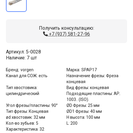
Получить консультацию:
+7 (937) 581-27-96
Артикул:
5-0028
Наличие:
7 шт
Бренд:
vorgen
Марка:
SPAP17
Канал для СОЖ:
есть
Назначение фрезы:
Фреза
концевая
Тип хвостовика:
Вид фрезы:
концевая
цилиндрический
Подходящие пластины:
AP..
1003.. (ISO).
Угол фрезы/пластины:
90°
ØD Фрезы:
25 мм
Тип фрезы:
Концевая
ØD1 Фрезы:
40 мм
ød хвостовик:
32 мм
Н высота:
100 мм
Кол-во зубьев:
5
L:
200
Характеристика:
32