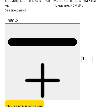
Диаметр хвостовика D1:
205
Материал сверла:
P,M,K,N,S
мм
Покрытие:
Р6М5К5
без покрытия
1 950 ₽
Добавить в корзину