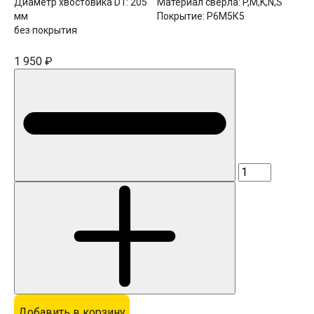
Диаметр хвостовика D1:
205
Материал сверла:
P,M,K,N,S
мм
Покрытие:
Р6М5К5
без покрытия
1 950 ₽
Добавить в корзину