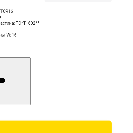
TFCR16
0
астина:
TC*T1602**
ны, W:
16