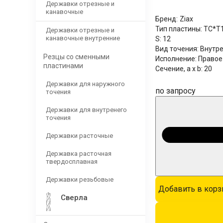
Державки отрезные и
канавочные
Бренд:
Ziax
Тип пластины:
TC*T
Державки отрезные и
канавочные внутренние
S:
12
Вид точения:
Внутр
Резцы со сменными
Исполнение:
Правое
пластинами
Сечение, a x b:
20
Державки для наружного
по запросу
точения
Державки для внутренего
точения
Державки расточные
Державка расточная
твердосплавная
Державки резьбовые
Добавить в корз
Сверла