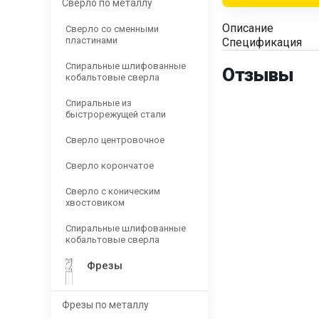
Сверло по металлу
Описание
Сверло со сменными
пластинами
Спецификация
Спиральные шлифованные
Отзывы
кобальтовые сверла
Спиральные из
быстрорежущей стали
Сверло центровочное
Сверло корончатое
Сверло с коническим
хвостовиком
Спиральные шлифованные
кобальтовые сверла
Фрезы
Фрезы по металлу