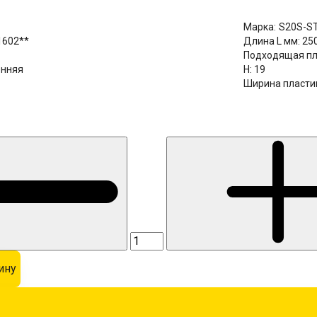
Марка:
S20S-S
1602**
Длина L мм:
25
Подходящая пл
енняя
H:
19
Ширина пласти
ину