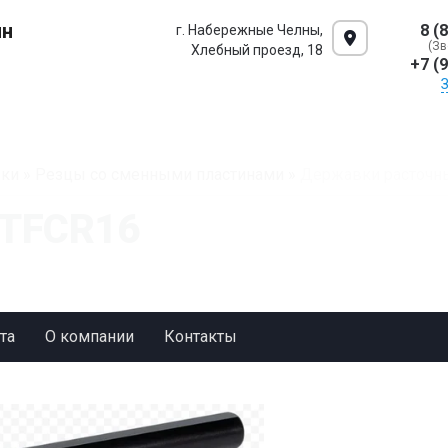
ин
8 (
г. Набережные Челны,
(Зв
Хлебный проезд, 18
+7 (
ки
»
Резцы со сменными пластинами
»
Державки расточн
STFCR16
та
О компании
Контакты