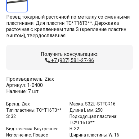
Резец токарный расточной по металлу со сменными
пластинами. Для пластин TC*T16T3**. Державка
расточная с креплением типа S (крепление пластин
винтом), твердосплавная.
Получить консультацию:
+7 (937) 581-27-96
Производитель:
Ziax
Артикул:
1-0400
Наличие:
7 шт.
Бренд:
Ziax
Марка:
S32U-STFCR16
Тип пластины:
TC*T16T3**
Длина L мм:
250
S:
32
Подходящая пластина:
TC*T16T3**
Вид точения:
Внутреннее
H:
32
Исполнение:
Правое
Ширина пластины, W:
16