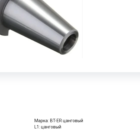
Марка:
BT-ER цанговый
L1:
цанговый