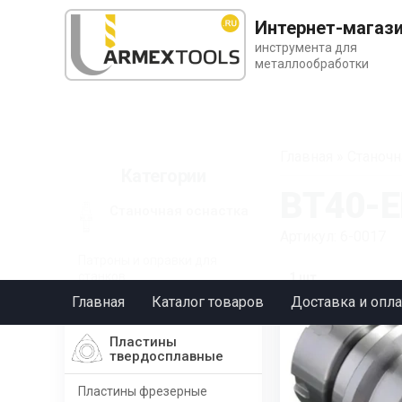
Интернет-магаз
инструмента для
металлообработки
Главная
»
Станочн
Категории
BT40-E
Станочная оснастка
Артикул: 6-0017
Патроны и оправки для
станков
1 шт.
Главная
Каталог товаров
Доставка и опла
BT
Пластины
твердосплавные
Пластины фрезерные