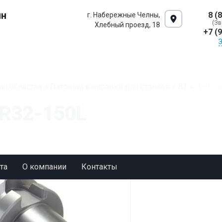
ин
8 (
г. Набережные Челны,
(Зв
Хлебный проезд, 18
+7 (
ая оснастка
»
Патроны и оправки для станков
»
BT
»
Цангов
R32-150L
та
О компании
Контакты