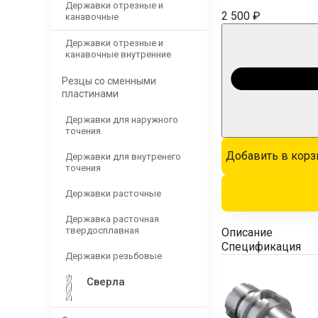
Державки отрезные и
2 500 ₽
канавочные
Державки отрезные и
канавочные внутренние
Резцы со сменными
пластинами
Державки для наружного
точения
Добавить в корз
Державки для внутренего
точения
Державки расточные
Державка расточная
твердосплавная
Описание
Спецификация
Державки резьбовые
Сверла